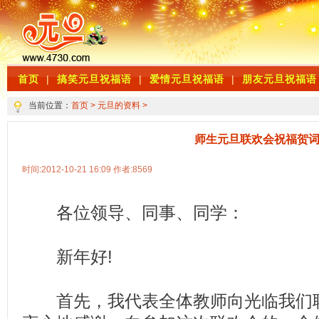
首页
|
搞笑元旦祝福语
|
爱情元旦祝福语
|
朋友元旦祝福语
当前位置：
首页
>
元旦的资料
>
师生元旦联欢会祝福贺
时间:2012-10-21 16:09 作者:8569
各位领导、同事、同学：
新年好!
首先，我代表全体教师向光临我们联